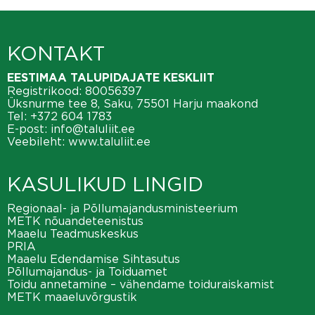
KONTAKT
EESTIMAA TALUPIDAJATE KESKLIIT
Registrikood: 80056397
Üksnurme tee 8, Saku, 75501 Harju maakond
Tel:
+372 604 1783
E-post:
info@taluliit.ee
Veebileht:
www.taluliit.ee
KASULIKUD LINGID
Regionaal- ja Põllumajandusministeerium
METK nõuandeteenistus
Maaelu Teadmuskeskus
PRIA
Maaelu Edendamise Sihtasutus
Põllumajandus- ja Toiduamet
Toidu annetamine – vähendame toiduraiskamist
METK maaeluvõrgustik