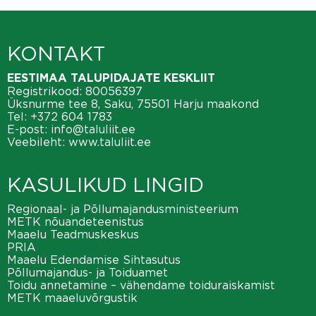
KONTAKT
EESTIMAA TALUPIDAJATE KESKLIIT
Registrikood: 80056397
Üksnurme tee 8, Saku, 75501 Harju maakond
Tel:
+372 604 1783
E-post:
info@taluliit.ee
Veebileht:
www.taluliit.ee
KASULIKUD LINGID
Regionaal- ja Põllumajandusministeerium
METK nõuandeteenistus
Maaelu Teadmuskeskus
PRIA
Maaelu Edendamise Sihtasutus
Põllumajandus- ja Toiduamet
Toidu annetamine – vähendame toiduraiskamist
METK maaeluvõrgustik