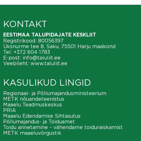
KONTAKT
EESTIMAA TALUPIDAJATE KESKLIIT
Registrikood: 80056397
Üksnurme tee 8, Saku, 75501 Harju maakond
Tel:
+372 604 1783
E-post:
info@taluliit.ee
Veebileht:
www.taluliit.ee
KASULIKUD LINGID
Regionaal- ja Põllumajandusministeerium
METK nõuandeteenistus
Maaelu Teadmuskeskus
PRIA
Maaelu Edendamise Sihtasutus
Põllumajandus- ja Toiduamet
Toidu annetamine – vähendame toiduraiskamist
METK maaeluvõrgustik