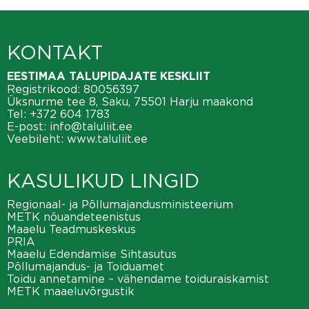
KONTAKT
EESTIMAA TALUPIDAJATE KESKLIIT
Registrikood: 80056397
Üksnurme tee 8, Saku, 75501 Harju maakond
Tel:
+372 604 1783
E-post:
info@taluliit.ee
Veebileht:
www.taluliit.ee
KASULIKUD LINGID
Regionaal- ja Põllumajandusministeerium
METK nõuandeteenistus
Maaelu Teadmuskeskus
PRIA
Maaelu Edendamise Sihtasutus
Põllumajandus- ja Toiduamet
Toidu annetamine – vähendame toiduraiskamist
METK maaeluvõrgustik