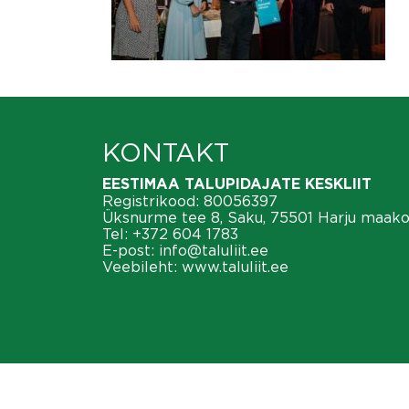
KONTAKT
EESTIMAA TALUPIDAJATE KESKLIIT
Registrikood: 80056397
Üksnurme tee 8, Saku, 75501 Harju maak
Tel:
+372 604 1783
E-post:
info@taluliit.ee
Veebileht:
www.taluliit.ee