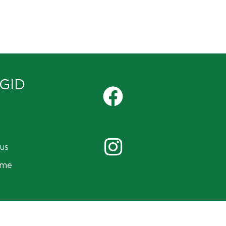
GID
us
ame