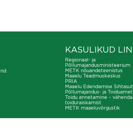
KASULIKUD LIN
Regionaal- ja
Põllumajandusministeerium
METK nõuandeteenistus
ond
Maaelu Teadmuskeskus
PRIA
Maaelu Edendamise Sihtasut
Põllumajandus- ja Toiduamet
Toidu annetamine – vähend
toiduraiskamist
METK maaeluvõrgustik