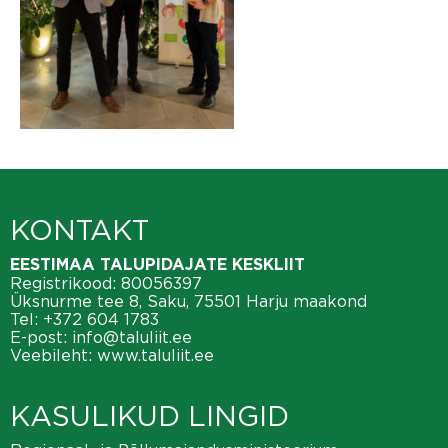
KONTAKT
EESTIMAA TALUPIDAJATE KESKLIIT
Registrikood: 80056397
Üksnurme tee 8, Saku, 75501 Harju maakond
Tel:
+372 604 1783
E-post:
info@taluliit.ee
Veebileht:
www.taluliit.ee
KASULIKUD LINGID