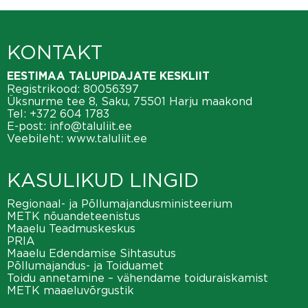
KONTAKT
EESTIMAA TALUPIDAJATE KESKLIIT
Registrikood: 80056397
Üksnurme tee 8, Saku, 75501 Harju maakond
Tel:
+372 604 1783
E-post:
info@taluliit.ee
Veebileht:
www.taluliit.ee
KASULIKUD LINGID
Regionaal- ja Põllumajandusministeerium
METK nõuandeteenistus
Maaelu Teadmuskeskus
PRIA
Maaelu Edendamise Sihtasutus
Põllumajandus- ja Toiduamet
Toidu annetamine – vähendame toiduraiskamist
METK maaeluvõrgustik