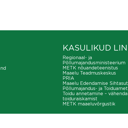
KASULIKUD LIN
Regionaal- ja
Põllumajandusministeerium
METK nõuandeteenistus
ond
Maaelu Teadmuskeskus
PRIA
Maaelu Edendamise Sihtasut
Põllumajandus- ja Toiduamet
Toidu annetamine – vähend
toiduraiskamist
METK maaeluvõrgustik