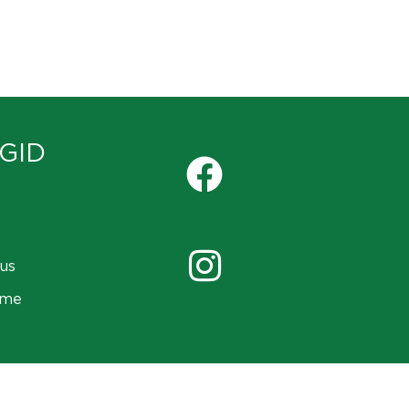
GID
us
ame