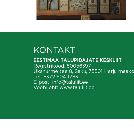
KONTAKT
EESTIMAA TALUPIDAJATE KESKLIIT
Registrikood: 80056397
Üksnurme tee 8, Saku, 75501 Harju maak
Tel:
+372 604 1783
E-post:
info@taluliit.ee
Veebileht:
www.taluliit.ee