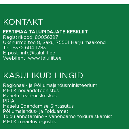
KONTAKT
EESTIMAA TALUPIDAJATE KESKLIIT
Registrikood: 80056397
Üksnurme tee 8, Saku, 75501 Harju maakond
Tel:
+372 604 1783
E-post:
info@taluliit.ee
Veebileht:
www.taluliit.ee
KASULIKUD LINGID
Regionaal- ja Põllumajandusministeerium
METK nõuandeteenistus
Maaelu Teadmuskeskus
PRIA
Maaelu Edendamise Sihtasutus
Põllumajandus- ja Toiduamet
Toidu annetamine – vähendame toiduraiskamist
METK maaeluvõrgustik