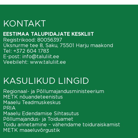
KONTAKT
EESTIMAA TALUPIDAJATE KESKLIIT
Registrikood: 80056397
Üksnurme tee 8, Saku, 75501 Harju maakond
Tel:
+372 604 1783
E-post:
info@taluliit.ee
Veebileht:
www.taluliit.ee
KASULIKUD LINGID
Regionaal- ja Põllumajandusministeerium
METK nõuandeteenistus
Maaelu Teadmuskeskus
PRIA
Maaelu Edendamise Sihtasutus
Põllumajandus- ja Toiduamet
Toidu annetamine – vähendame toiduraiskamist
METK maaeluvõrgustik