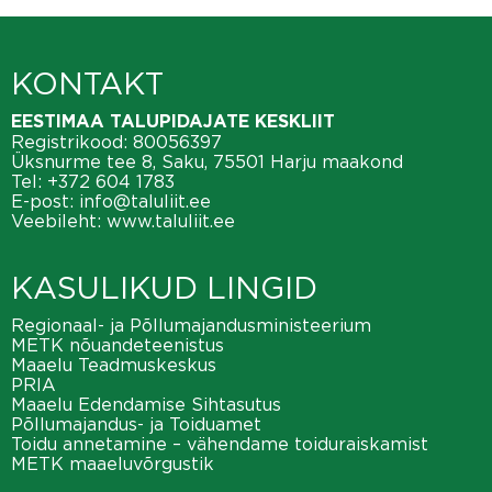
KONTAKT
EESTIMAA TALUPIDAJATE KESKLIIT
Registrikood: 80056397
Üksnurme tee 8, Saku, 75501 Harju maakond
Tel:
+372 604 1783
E-post:
info@taluliit.ee
Veebileht:
www.taluliit.ee
KASULIKUD LINGID
Regionaal- ja Põllumajandusministeerium
METK nõuandeteenistus
Maaelu Teadmuskeskus
PRIA
Maaelu Edendamise Sihtasutus
Põllumajandus- ja Toiduamet
Toidu annetamine – vähendame toiduraiskamist
METK maaeluvõrgustik