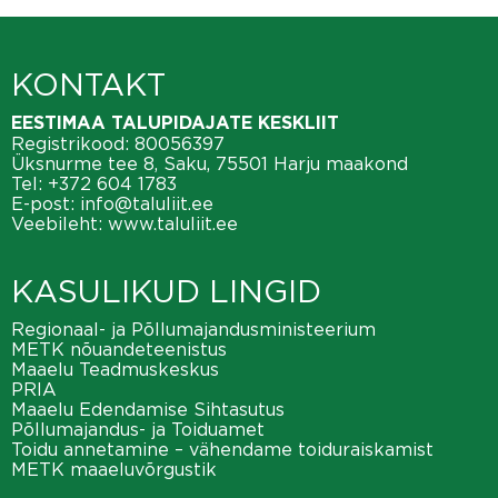
KONTAKT
EESTIMAA TALUPIDAJATE KESKLIIT
Registrikood: 80056397
Üksnurme tee 8, Saku, 75501 Harju maakond
Tel:
+372 604 1783
E-post:
info@taluliit.ee
Veebileht:
www.taluliit.ee
KASULIKUD LINGID
Regionaal- ja Põllumajandusministeerium
METK nõuandeteenistus
Maaelu Teadmuskeskus
PRIA
Maaelu Edendamise Sihtasutus
Põllumajandus- ja Toiduamet
Toidu annetamine – vähendame toiduraiskamist
METK maaeluvõrgustik