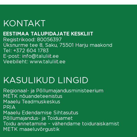
KONTAKT
EESTIMAA TALUPIDAJATE KESKLIIT
Registrikood: 80056397
Üksnurme tee 8, Saku, 75501 Harju maakond
Tel:
+372 604 1783
E-post:
info@taluliit.ee
Veebileht:
www.taluliit.ee
KASULIKUD LINGID
Regionaal- ja Põllumajandusministeerium
METK nõuandeteenistus
Maaelu Teadmuskeskus
PRIA
Maaelu Edendamise Sihtasutus
Põllumajandus- ja Toiduamet
Toidu annetamine – vähendame toiduraiskamist
METK maaeluvõrgustik