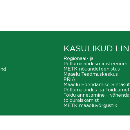
KASULIKUD LIN
Regionaal- ja
Põllumajandusministeerium
METK nõuandeteenistus
ond
Maaelu Teadmuskeskus
PRIA
Maaelu Edendamise Sihtasut
Põllumajandus- ja Toiduamet
Toidu annetamine – vähend
toiduraiskamist
METK maaeluvõrgustik