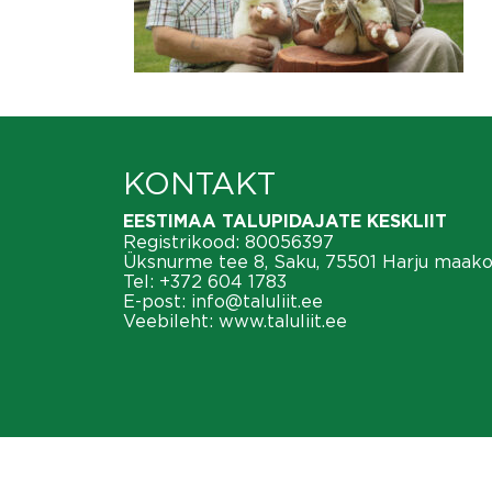
KONTAKT
EESTIMAA TALUPIDAJATE KESKLIIT
Registrikood: 80056397
Üksnurme tee 8, Saku, 75501 Harju maak
Tel:
+372 604 1783
E-post:
info@taluliit.ee
Veebileht:
www.taluliit.ee