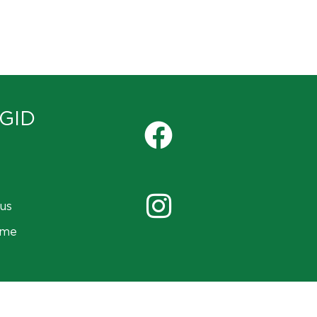
GID
us
ame