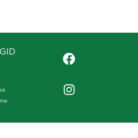
GID
us
ame