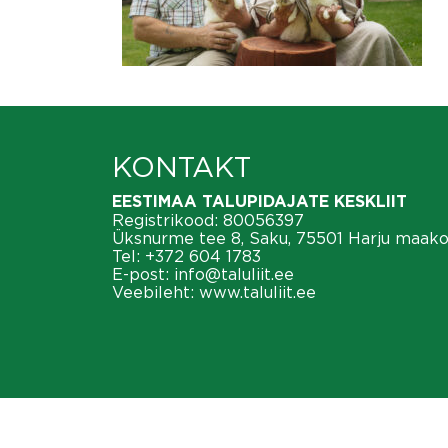
KONTAKT
EESTIMAA TALUPIDAJATE KESKLIIT
Registrikood: 80056397
Üksnurme tee 8, Saku, 75501 Harju maak
Tel:
+372 604 1783
E-post:
info@taluliit.ee
Veebileht:
www.taluliit.ee