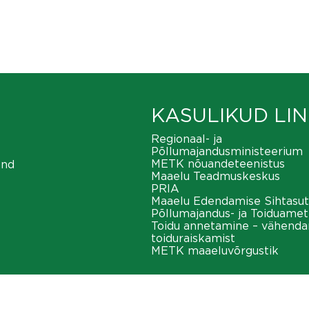
KASULIKUD LIN
Regionaal- ja
Põllumajandusministeerium
METK nõuandeteenistus
ond
Maaelu Teadmuskeskus
PRIA
Maaelu Edendamise Sihtasut
Põllumajandus- ja Toiduamet
Toidu annetamine – vähend
toiduraiskamist
METK maaeluvõrgustik