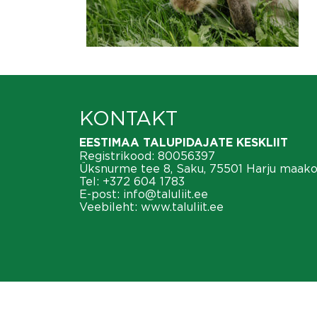
KONTAKT
EESTIMAA TALUPIDAJATE KESKLIIT
Registrikood: 80056397
Üksnurme tee 8, Saku, 75501 Harju maak
Tel:
+372 604 1783
E-post:
info@taluliit.ee
Veebileht:
www.taluliit.ee