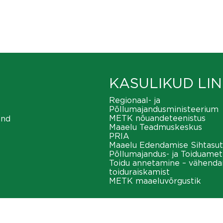
KASULIKUD LIN
Regionaal- ja
Põllumajandusministeerium
METK nõuandeteenistus
ond
Maaelu Teadmuskeskus
PRIA
Maaelu Edendamise Sihtasut
Põllumajandus- ja Toiduamet
Toidu annetamine – vähend
toiduraiskamist
METK maaeluvõrgustik