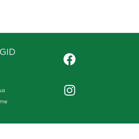
GID
us
ame