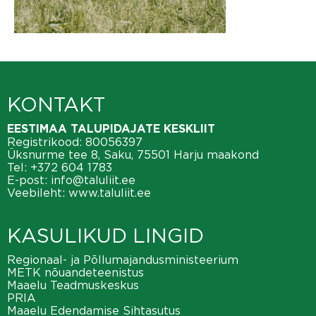
KONTAKT
EESTIMAA TALUPIDAJATE KESKLIIT
Registrikood: 80056397
Üksnurme tee 8, Saku, 75501 Harju maakond
Tel:
+372 604 1783
E-post:
info@taluliit.ee
Veebileht:
www.taluliit.ee
KASULIKUD LINGID
Regionaal- ja Põllumajandusministeerium
METK nõuandeteenistus
Maaelu Teadmuskeskus
PRIA
Maaelu Edendamise Sihtasutus