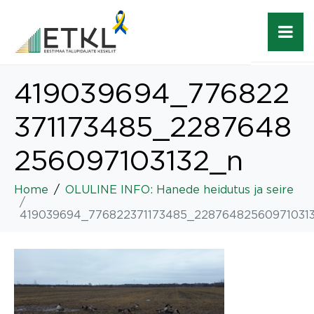
419039694_776822
371173485_2287648
256097103132_n
Home
OLULINE INFO: Hanede heidutus ja seire
419039694_776822371173485_22876482560971031