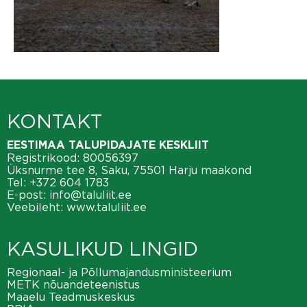
KONTAKT
EESTIMAA TALUPIDAJATE KESKLIIT
Registrikood: 80056397
Üksnurme tee 8, Saku, 75501 Harju maakond
Tel:
+372 604 1783
E-post:
info@taluliit.ee
Veebileht:
www.taluliit.ee
KASULIKUD LINGID
Regionaal- ja Põllumajandusministeerium
METK nõuandeteenistus
Maaelu Teadmuskeskus