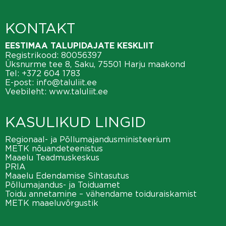
KONTAKT
EESTIMAA TALUPIDAJATE KESKLIIT
Registrikood: 80056397
Üksnurme tee 8, Saku, 75501 Harju maakond
Tel:
+372 604 1783
E-post:
info@taluliit.ee
Veebileht:
www.taluliit.ee
KASULIKUD LINGID
Regionaal- ja Põllumajandusministeerium
METK nõuandeteenistus
Maaelu Teadmuskeskus
PRIA
Maaelu Edendamise Sihtasutus
Põllumajandus- ja Toiduamet
Toidu annetamine – vähendame toiduraiskamist
METK maaeluvõrgustik