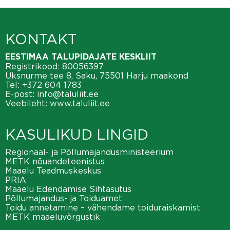
KONTAKT
EESTIMAA TALUPIDAJATE KESKLIIT
Registrikood: 80056397
Üksnurme tee 8, Saku, 75501 Harju maakond
Tel:
+372 604 1783
E-post:
info@taluliit.ee
Veebileht:
www.taluliit.ee
KASULIKUD LINGID
Regionaal- ja Põllumajandusministeerium
METK nõuandeteenistus
Maaelu Teadmuskeskus
PRIA
Maaelu Edendamise Sihtasutus
Põllumajandus- ja Toiduamet
Toidu annetamine – vähendame toiduraiskamist
METK maaeluvõrgustik