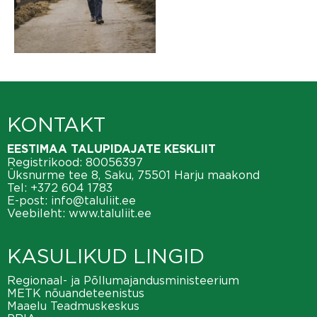
KONTAKT
EESTIMAA TALUPIDAJATE KESKLIIT
Registrikood: 80056397
Üksnurme tee 8, Saku, 75501 Harju maakond
Tel:
+372 604 1783
E-post:
info@taluliit.ee
Veebileht:
www.taluliit.ee
KASULIKUD LINGID
Regionaal- ja Põllumajandusministeerium
METK nõuandeteenistus
Maaelu Teadmuskeskus