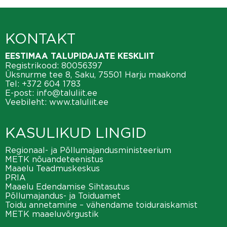
KONTAKT
EESTIMAA TALUPIDAJATE KESKLIIT
Registrikood: 80056397
Üksnurme tee 8, Saku, 75501 Harju maakond
Tel:
+372 604 1783
E-post:
info@taluliit.ee
Veebileht:
www.taluliit.ee
KASULIKUD LINGID
Regionaal- ja Põllumajandusministeerium
METK nõuandeteenistus
Maaelu Teadmuskeskus
PRIA
Maaelu Edendamise Sihtasutus
Põllumajandus- ja Toiduamet
Toidu annetamine – vähendame toiduraiskamist
METK maaeluvõrgustik