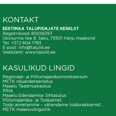
KONTAKT
EESTIMAA TALUPIDAJATE KESKLIIT
Registrikood: 80056397
Üksnurme tee 8, Saku, 75501 Harju maakond
Tel:
+372 604 1783
E-post:
info@taluliit.ee
Veebileht:
www.taluliit.ee
KASULIKUD LINGID
Regionaal- ja Põllumajandusministeerium
METK nõuandeteenistus
Maaelu Teadmuskeskus
PRIA
Maaelu Edendamise Sihtasutus
Põllumajandus- ja Toiduamet
Toidu annetamine – vähendame toiduraiskamist
METK maaeluvõrgustik