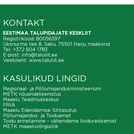
KONTAKT
EESTIMAA TALUPIDAJATE KESKLIIT
Registrikood: 80056397
Üksnurme tee 8, Saku, 75501 Harju maakond
Tel:
+372 604 1783
E-post:
info@taluliit.ee
Veebileht:
www.taluliit.ee
KASULIKUD LINGID
Regionaal- ja Põllumajandusministeerium
METK nõuandeteenistus
Maaelu Teadmuskeskus
PRIA
Maaelu Edendamise Sihtasutus
Põllumajandus- ja Toiduamet
Toidu annetamine – vähendame toiduraiskamist
METK maaeluvõrgustik