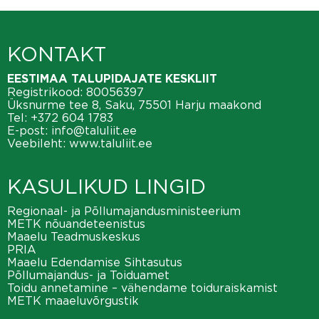
KONTAKT
EESTIMAA TALUPIDAJATE KESKLIIT
Registrikood: 80056397
Üksnurme tee 8, Saku, 75501 Harju maakond
Tel:
+372 604 1783
E-post:
info@taluliit.ee
Veebileht:
www.taluliit.ee
KASULIKUD LINGID
Regionaal- ja Põllumajandusministeerium
METK nõuandeteenistus
Maaelu Teadmuskeskus
PRIA
Maaelu Edendamise Sihtasutus
Põllumajandus- ja Toiduamet
Toidu annetamine – vähendame toiduraiskamist
METK maaeluvõrgustik