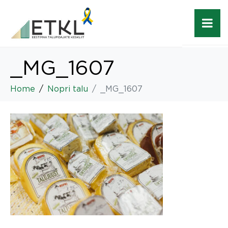
_MG_1607
Home
Nopri talu
_MG_1607