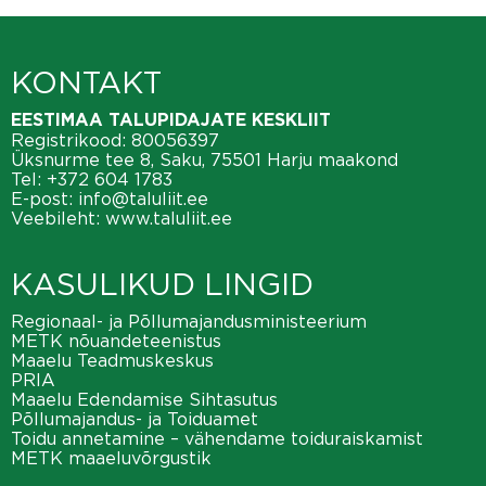
KONTAKT
EESTIMAA TALUPIDAJATE KESKLIIT
Registrikood: 80056397
Üksnurme tee 8, Saku, 75501 Harju maakond
Tel:
+372 604 1783
E-post:
info@taluliit.ee
Veebileht:
www.taluliit.ee
KASULIKUD LINGID
Regionaal- ja Põllumajandusministeerium
METK nõuandeteenistus
Maaelu Teadmuskeskus
PRIA
Maaelu Edendamise Sihtasutus
Põllumajandus- ja Toiduamet
Toidu annetamine – vähendame toiduraiskamist
METK maaeluvõrgustik