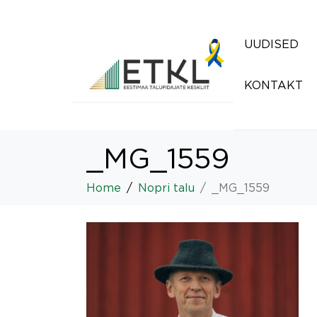
UUDISED
KONTAKT
_MG_1559
Home
Nopri talu
_MG_1559