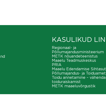
KASULIKUD LIN
Regionaal- ja
Põllumajandusministeerium
METK nõuandeteenistus
ond
Maaelu Teadmuskeskus
PRIA
Maaelu Edendamise Sihtasut
Põllumajandus- ja Toiduamet
Toidu annetamine – vähend
toiduraiskamist
METK maaeluvõrgustik