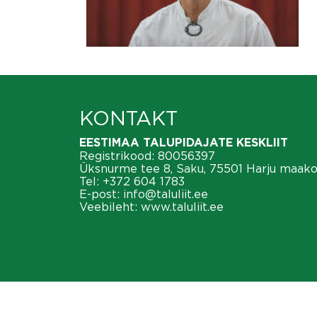
KONTAKT
EESTIMAA TALUPIDAJATE KESKLIIT
Registrikood: 80056397
Üksnurme tee 8, Saku, 75501 Harju maak
Tel:
+372 604 1783
E-post:
info@taluliit.ee
Veebileht:
www.taluliit.ee