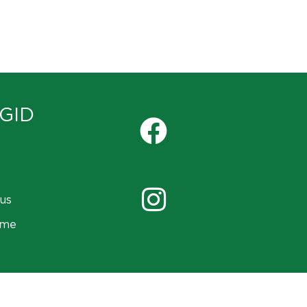
GID
us
ame