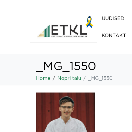
UUDISED
KONTAKT
_MG_1550
Home
Nopri talu
_MG_1550