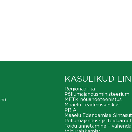
KASULIKUD LIN
Regionaal- ja
Põllumajandusministeerium
METK nõuandeteenistus
ond
Maaelu Teadmuskeskus
PRIA
Maaelu Edendamise Sihtasut
Põllumajandus- ja Toiduamet
Toidu annetamine – vähend
toiduraiskamist