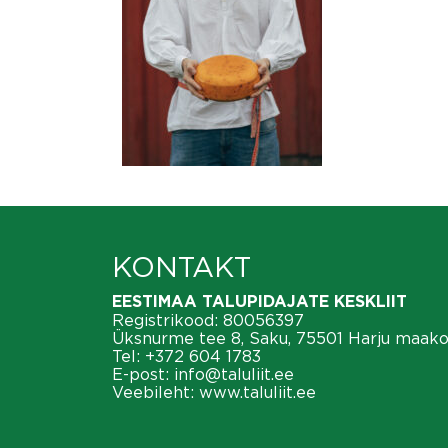
KONTAKT
EESTIMAA TALUPIDAJATE KESKLIIT
Registrikood: 80056397
Üksnurme tee 8, Saku, 75501 Harju maak
Tel:
+372 604 1783
E-post:
info@taluliit.ee
Veebileht:
www.taluliit.ee