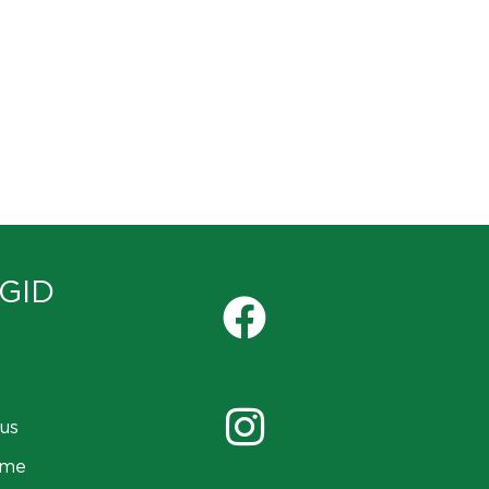
GID
us
ame