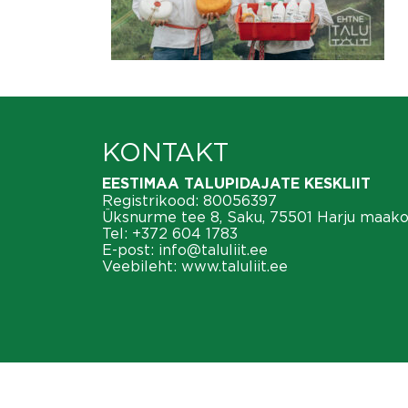
KONTAKT
EESTIMAA TALUPIDAJATE KESKLIIT
Registrikood: 80056397
Üksnurme tee 8, Saku, 75501 Harju maak
Tel:
+372 604 1783
E-post:
info@taluliit.ee
Veebileht:
www.taluliit.ee