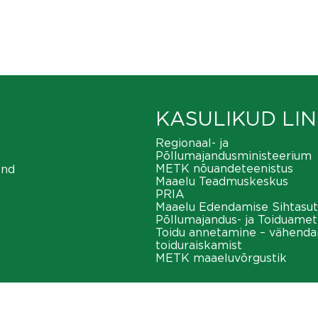
KASULIKUD LIN
Regionaal- ja
Põllumajandusministeerium
METK nõuandeteenistus
ond
Maaelu Teadmuskeskus
PRIA
Maaelu Edendamise Sihtasut
Põllumajandus- ja Toiduamet
Toidu annetamine – vähend
toiduraiskamist
METK maaeluvõrgustik