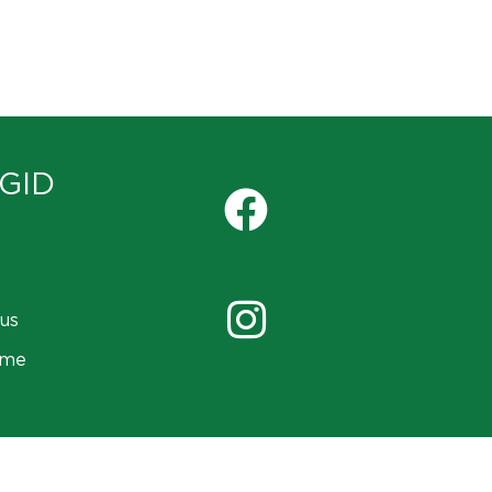
GID
us
ame