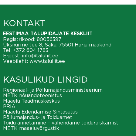
KONTAKT
EESTIMAA TALUPIDAJATE KESKLIIT
Registrikood: 80056397
Üksnurme tee 8, Saku, 75501 Harju maakond
Tel:
+372 604 1783
E-post:
info@taluliit.ee
Veebileht:
www.taluliit.ee
KASULIKUD LINGID
Regionaal- ja Põllumajandusministeerium
METK nõuandeteenistus
Maaelu Teadmuskeskus
PRIA
Maaelu Edendamise Sihtasutus
Põllumajandus- ja Toiduamet
Toidu annetamine – vähendame toiduraiskamist
METK maaeluvõrgustik