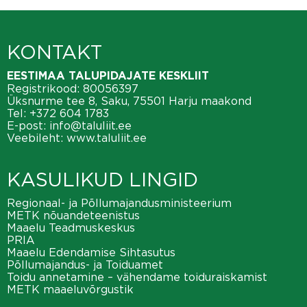
KONTAKT
EESTIMAA TALUPIDAJATE KESKLIIT
Registrikood: 80056397
Üksnurme tee 8, Saku, 75501 Harju maakond
Tel:
+372 604 1783
E-post:
info@taluliit.ee
Veebileht:
www.taluliit.ee
KASULIKUD LINGID
Regionaal- ja Põllumajandusministeerium
METK nõuandeteenistus
Maaelu Teadmuskeskus
PRIA
Maaelu Edendamise Sihtasutus
Põllumajandus- ja Toiduamet
Toidu annetamine – vähendame toiduraiskamist
METK maaeluvõrgustik