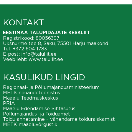
KONTAKT
EESTIMAA TALUPIDAJATE KESKLIIT
Registrikood: 80056397
Üksnurme tee 8, Saku, 75501 Harju maakond
Tel:
+372 604 1783
E-post:
info@taluliit.ee
Veebileht:
www.taluliit.ee
KASULIKUD LINGID
Regionaal- ja Põllumajandusministeerium
METK nõuandeteenistus
Maaelu Teadmuskeskus
PRIA
Maaelu Edendamise Sihtasutus
Põllumajandus- ja Toiduamet
Toidu annetamine – vähendame toiduraiskamist
METK maaeluvõrgustik