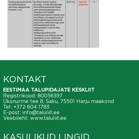
KONTAKT
EESTIMAA TALUPIDAJATE KESKLIIT
Registrikood: 80056397
Üksnurme tee 8, Saku, 75501 Harju maakond
Tel:
+372 604 1783
E-post:
info@taluliit.ee
Veebileht:
www.taluliit.ee
KASULIKUD LINGID