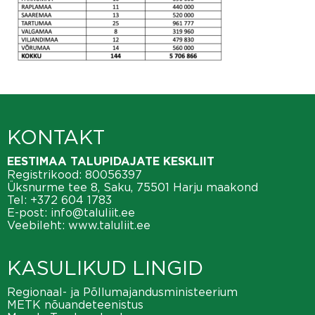
KONTAKT
EESTIMAA TALUPIDAJATE KESKLIIT
Registrikood: 80056397
Üksnurme tee 8, Saku, 75501 Harju maakond
Tel:
+372 604 1783
E-post:
info@taluliit.ee
Veebileht:
www.taluliit.ee
KASULIKUD LINGID
Regionaal- ja Põllumajandusministeerium
METK nõuandeteenistus