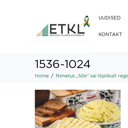
UUDISED
KONTAKT
1536-1024
Home
Nimetus „Sõir“ sai lõplikult reg