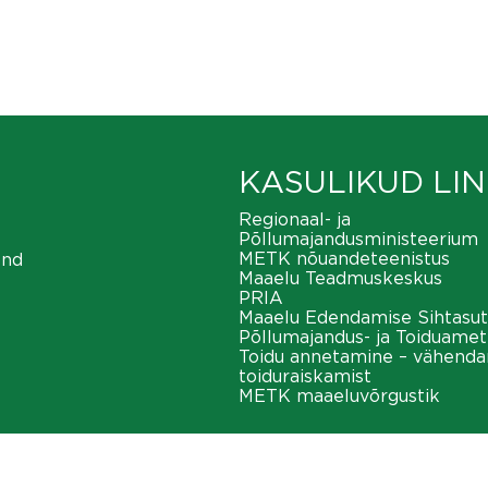
KASULIKUD LIN
Regionaal- ja
Põllumajandusministeerium
METK nõuandeteenistus
ond
Maaelu Teadmuskeskus
PRIA
Maaelu Edendamise Sihtasut
Põllumajandus- ja Toiduamet
Toidu annetamine – vähend
toiduraiskamist
METK maaeluvõrgustik