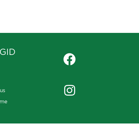
GID
us
ame