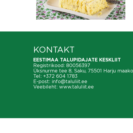
KONTAKT
EESTIMAA TALUPIDAJATE KESKLIIT
Registrikood: 80056397
Üksnurme tee 8, Saku, 75501 Harju maak
Tel:
+372 604 1783
E-post:
info@taluliit.ee
Veebileht:
www.taluliit.ee