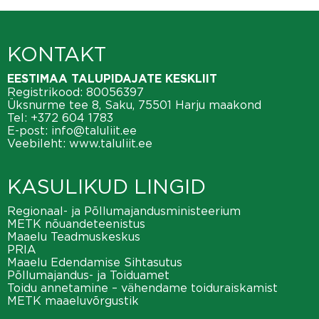
KONTAKT
EESTIMAA TALUPIDAJATE KESKLIIT
Registrikood: 80056397
Üksnurme tee 8, Saku, 75501 Harju maakond
Tel:
+372 604 1783
E-post:
info@taluliit.ee
Veebileht:
www.taluliit.ee
KASULIKUD LINGID
Regionaal- ja Põllumajandusministeerium
METK nõuandeteenistus
Maaelu Teadmuskeskus
PRIA
Maaelu Edendamise Sihtasutus
Põllumajandus- ja Toiduamet
Toidu annetamine – vähendame toiduraiskamist
METK maaeluvõrgustik