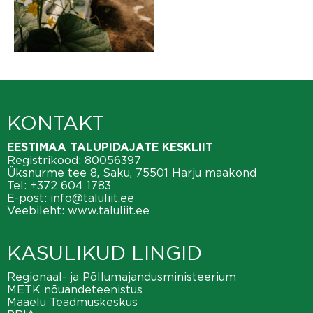
KONTAKT
EESTIMAA TALUPIDAJATE KESKLIIT
Registrikood: 80056397
Üksnurme tee 8, Saku, 75501 Harju maakond
Tel:
+372 604 1783
E-post:
info@taluliit.ee
Veebileht:
www.taluliit.ee
KASULIKUD LINGID
Regionaal- ja Põllumajandusministeerium
METK nõuandeteenistus
Maaelu Teadmuskeskus