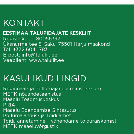
KONTAKT
EESTIMAA TALUPIDAJATE KESKLIIT
Registrikood: 80056397
Üksnurme tee 8, Saku, 75501 Harju maakond
Tel:
+372 604 1783
E-post:
info@taluliit.ee
Veebileht:
www.taluliit.ee
KASULIKUD LINGID
Regionaal- ja Põllumajandusministeerium
METK nõuandeteenistus
Maaelu Teadmuskeskus
PRIA
Maaelu Edendamise Sihtasutus
Põllumajandus- ja Toiduamet
Toidu annetamine – vähendame toiduraiskamist
METK maaeluvõrgustik