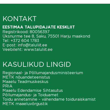
KONTAKT
EESTIMAA TALUPIDAJATE KESKLIIT
Registrikood: 80056397
Üksnurme tee 8, Saku, 75501 Harju maakond
Tel:
+372 604 1783
E-post:
info@taluliit.ee
Veebileht:
www.taluliit.ee
KASULIKUD LINGID
Regionaal- ja Põllumajandusministeerium
METK nõuandeteenistus
Maaelu Teadmuskeskus
PRIA
Maaelu Edendamise Sihtasutus
Põllumajandus- ja Toiduamet
Toidu annetamine – vähendame toiduraiskamist
METK maaeluvõrgustik