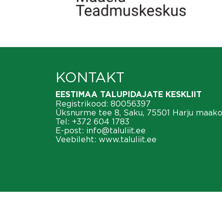
KONTAKT
EESTIMAA TALUPIDAJATE KESKLIIT
Registrikood: 80056397
Üksnurme tee 8, Saku, 75501 Harju maak
Tel:
+372 604 1783
E-post:
info@taluliit.ee
Veebileht:
www.taluliit.ee