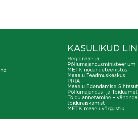
KASULIKUD LIN
Regionaal- ja
Põllumajandusministeerium
METK nõuandeteenistus
ond
Maaelu Teadmuskeskus
PRIA
Maaelu Edendamise Sihtasut
Põllumajandus- ja Toiduamet
Toidu annetamine – vähend
toiduraiskamist
METK maaeluvõrgustik