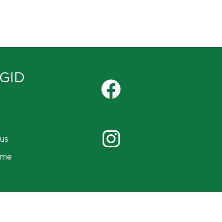
GID
us
ame