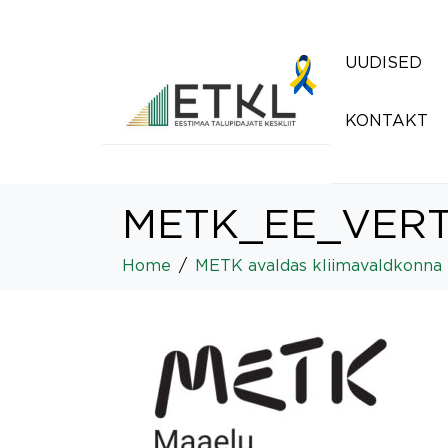
UUDISED
KONTAKT
METK_EE_VER
Home
METK avaldas kliimavaldkonna 