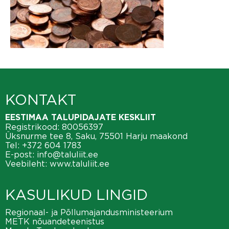
KONTAKT
EESTIMAA TALUPIDAJATE KESKLIIT
Registrikood: 80056397
Üksnurme tee 8, Saku, 75501 Harju maakond
Tel:
+372 604 1783
E-post:
info@taluliit.ee
Veebileht:
www.taluliit.ee
KASULIKUD LINGID
Regionaal- ja Põllumajandusministeerium
METK nõuandeteenistus