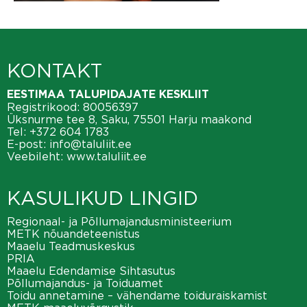
KONTAKT
EESTIMAA TALUPIDAJATE KESKLIIT
Registrikood: 80056397
Üksnurme tee 8, Saku, 75501 Harju maakond
Tel:
+372 604 1783
E-post:
info@taluliit.ee
Veebileht:
www.taluliit.ee
KASULIKUD LINGID
Regionaal- ja Põllumajandusministeerium
METK nõuandeteenistus
Maaelu Teadmuskeskus
PRIA
Maaelu Edendamise Sihtasutus
Põllumajandus- ja Toiduamet
Toidu annetamine – vähendame toiduraiskamist