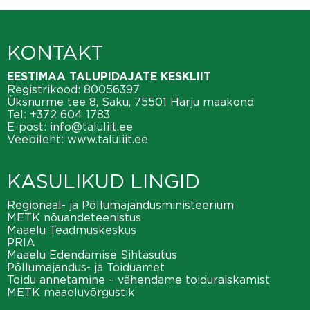
KONTAKT
EESTIMAA TALUPIDAJATE KESKLIIT
Registrikood: 80056397
Üksnurme tee 8, Saku, 75501 Harju maakond
Tel:
+372 604 1783
E-post:
info@taluliit.ee
Veebileht:
www.taluliit.ee
KASULIKUD LINGID
Regionaal- ja Põllumajandusministeerium
METK nõuandeteenistus
Maaelu Teadmuskeskus
PRIA
Maaelu Edendamise Sihtasutus
Põllumajandus- ja Toiduamet
Toidu annetamine – vähendame toiduraiskamist
METK maaeluvõrgustik