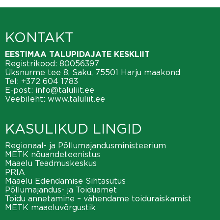
KONTAKT
EESTIMAA TALUPIDAJATE KESKLIIT
Registrikood: 80056397
Üksnurme tee 8, Saku, 75501 Harju maakond
Tel:
+372 604 1783
E-post:
info@taluliit.ee
Veebileht:
www.taluliit.ee
KASULIKUD LINGID
Regionaal- ja Põllumajandusministeerium
METK nõuandeteenistus
Maaelu Teadmuskeskus
PRIA
Maaelu Edendamise Sihtasutus
Põllumajandus- ja Toiduamet
Toidu annetamine – vähendame toiduraiskamist
METK maaeluvõrgustik