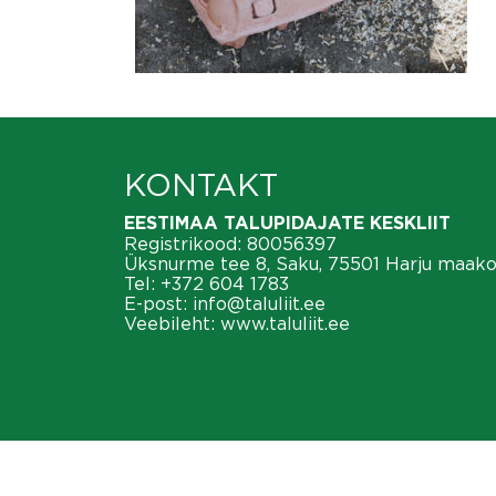
KONTAKT
EESTIMAA TALUPIDAJATE KESKLIIT
Registrikood: 80056397
Üksnurme tee 8, Saku, 75501 Harju maak
Tel:
+372 604 1783
E-post:
info@taluliit.ee
Veebileht:
www.taluliit.ee