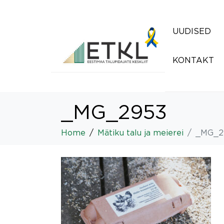
UUDISED
KONTAKT
_MG_2953
Home
Mätiku talu ja meierei
_MG_2