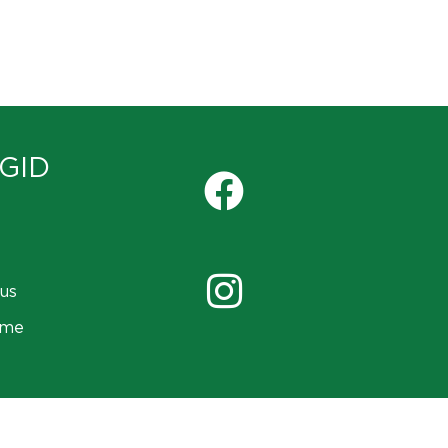
GID
us
ame