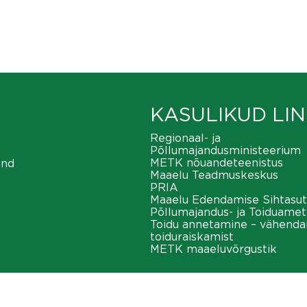
KASULIKUD LIN
Regionaal- ja
Põllumajandusministeerium
METK nõuandeteenistus
ond
Maaelu Teadmuskeskus
PRIA
Maaelu Edendamise Sihtasut
Põllumajandus- ja Toiduamet
Toidu annetamine – vähend
toiduraiskamist
METK maaeluvõrgustik