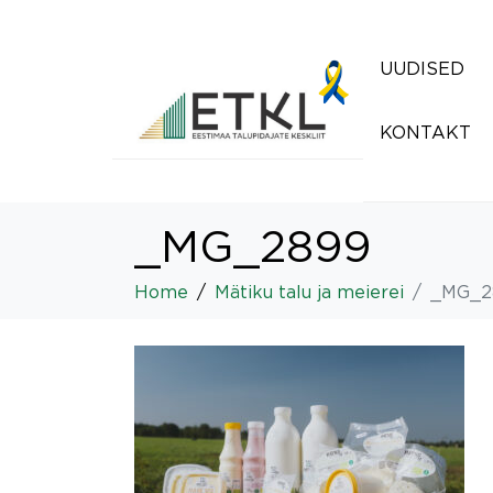
UUDISED
KONTAKT
_MG_2899
Home
Mätiku talu ja meierei
_MG_2