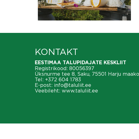
KONTAKT
EESTIMAA TALUPIDAJATE KESKLIIT
Registrikood: 80056397
Üksnurme tee 8, Saku, 75501 Harju maak
Tel:
+372 604 1783
E-post:
info@taluliit.ee
Veebileht:
www.taluliit.ee