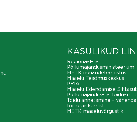
KASULIKUD LIN
Regionaal- ja
Põllumajandusministeerium
METK nõuandeteenistus
ond
Maaelu Teadmuskeskus
PRIA
Maaelu Edendamise Sihtasut
Põllumajandus- ja Toiduamet
Toidu annetamine – vähend
toiduraiskamist
METK maaeluvõrgustik