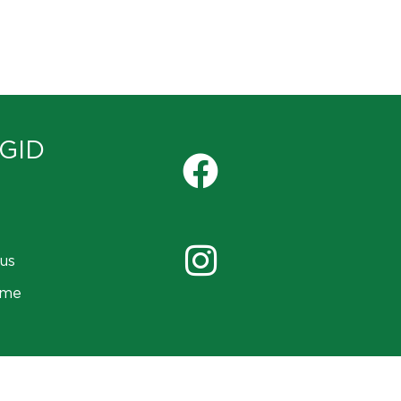
GID
us
ame