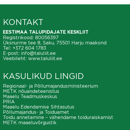
KONTAKT
EESTIMAA TALUPIDAJATE KESKLIIT
Registrikood: 80056397
Üksnurme tee 8, Saku, 75501 Harju maakond
Tel:
+372 604 1783
E-post:
info@taluliit.ee
Veebileht:
www.taluliit.ee
KASULIKUD LINGID
Regionaal- ja Põllumajandusministeerium
METK nõuandeteenistus
Maaelu Teadmuskeskus
PRIA
Maaelu Edendamise Sihtasutus
Põllumajandus- ja Toiduamet
Toidu annetamine – vähendame toiduraiskamist
METK maaeluvõrgustik