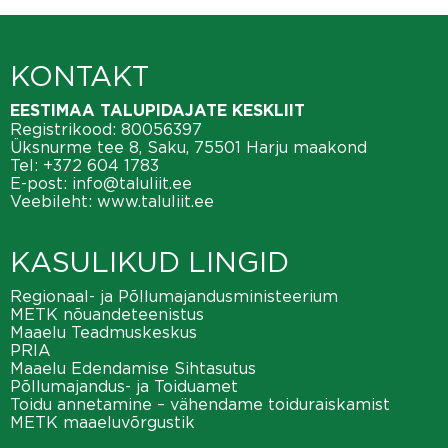
KONTAKT
EESTIMAA TALUPIDAJATE KESKLIIT
Registrikood: 80056397
Üksnurme tee 8, Saku, 75501 Harju maakond
Tel:
+372 604 1783
E-post:
info@taluliit.ee
Veebileht:
www.taluliit.ee
KASULIKUD LINGID
Regionaal- ja Põllumajandusministeerium
METK nõuandeteenistus
Maaelu Teadmuskeskus
PRIA
Maaelu Edendamise Sihtasutus
Põllumajandus- ja Toiduamet
Toidu annetamine – vähendame toiduraiskamist
METK maaeluvõrgustik