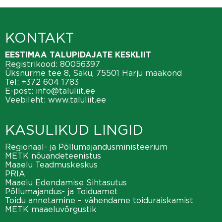
KONTAKT
EESTIMAA TALUPIDAJATE KESKLIIT
Registrikood: 80056397
Üksnurme tee 8, Saku, 75501 Harju maakond
Tel:
+372 604 1783
E-post:
info@taluliit.ee
Veebileht:
www.taluliit.ee
KASULIKUD LINGID
Regionaal- ja Põllumajandusministeerium
METK nõuandeteenistus
Maaelu Teadmuskeskus
PRIA
Maaelu Edendamise Sihtasutus
Põllumajandus- ja Toiduamet
Toidu annetamine – vähendame toiduraiskamist
METK maaeluvõrgustik