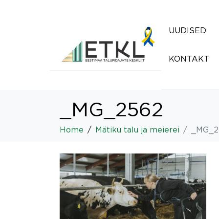
UUDISED
KONTAKT
_MG_2562
Home
Mätiku talu ja meierei
_MG_2