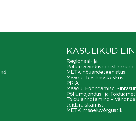
KASULIKUD LIN
Regionaal- ja
Põllumajandusministeerium
METK nõuandeteenistus
ond
Maaelu Teadmuskeskus
PRIA
Maaelu Edendamise Sihtasut
Põllumajandus- ja Toiduamet
Toidu annetamine – vähend
toiduraiskamist
METK maaeluvõrgustik