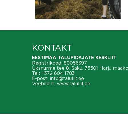
KONTAKT
EESTIMAA TALUPIDAJATE KESKLIIT
Registrikood: 80056397
Üksnurme tee 8, Saku, 75501 Harju maak
Tel:
+372 604 1783
E-post:
info@taluliit.ee
Veebileht:
www.taluliit.ee