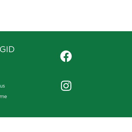
GID
us
ame